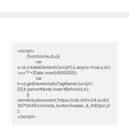
<script>

        (function(w,d,u){

                var 
s=d.createElement('script');s.async=true;s.src
=u+'?'+(Date.now()/60000|0);

                var 
h=d.getElementsByTagName('script')
[0];h.parentNode.insertBefore(s,h);

        })
(window,document,'https://cdn.bitrix24.eu/b2
3070445/crm/site_button/loader_4_lh83p2.js'
);

</script>