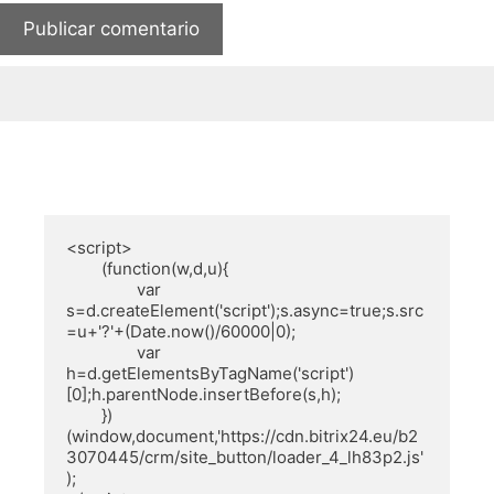
<script>

        (function(w,d,u){

                var 
s=d.createElement('script');s.async=true;s.src
=u+'?'+(Date.now()/60000|0);

                var 
h=d.getElementsByTagName('script')
[0];h.parentNode.insertBefore(s,h);

        })
(window,document,'https://cdn.bitrix24.eu/b2
3070445/crm/site_button/loader_4_lh83p2.js'
);
